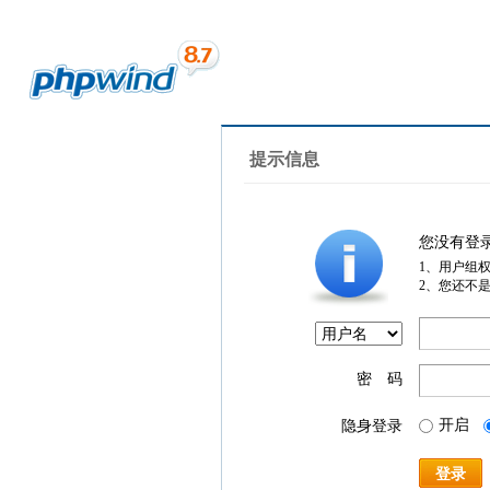
提示信息
您没有登
1、用户组
2、您还不
密 码
开启
隐身登录
登录