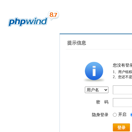
提示信息
您没有登
1、用户组
2、您还不
密 码
开启
隐身登录
登录