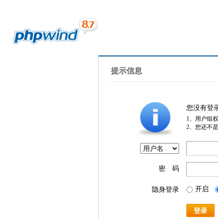
提示信息
您没有登
1、用户组
2、您还不
密 码
开启
隐身登录
登录