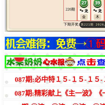
087期:必中特１５-１５-１
087期:精彩献上《主一波》