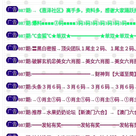
087期:→《惠泽社区》高手多，资料多，感谢大家踊
087期:爆料■■■■③码■■■■3码3码3码3码3码3码3码
087期:℃金狐℃★单双★━━━━━━★单双★单双★
087期:〓黑白密报→顶尖团队１尾主２码、１尾主２码
087期:破解玄机㊣美女六肖图→美女六肖图→美女六
087期:━━━━━━━━━━━━→财神到【大道至
087期:头条３肖６码→３肖６码→３肖６码→３肖６
087期:→①肖主①码→①肖主①码→①肖主①码→①
087期:推荐→水果奶奶论坛【新澳门六合】→【澳门
087期:━━发帖有奖━━━━发帖有奖━━━━发帖