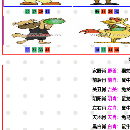
05
17
29
41
06
18
30
42
09
21
33
45
10
22
34
46
家野肖
野兽：
猴
前后肖
前肖：
鼠
美丑肖
吉美：
兔
阴阳肖
阴肖：
鼠
左右肖
左肖：
鼠
天地肖
天肖：
兔
黑白肖
白肖：
鼠