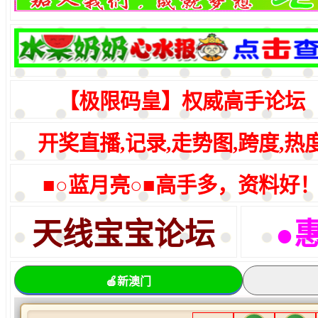
【极限码皇】权威高手论坛
开奖直播,记录,走势图,跨度,热
■○蓝月亮○■高手多，资料好
天线宝宝论坛
●